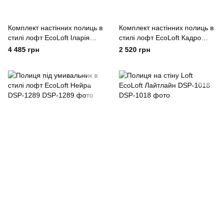
Комплект настінних полиць в
Комплект настінних полиць в
стилі лофт EcoLoft Іларія
стилі лофт EcoLoft Кадро
DSP-1285
DSP-1288
4 485 грн
2 520 грн