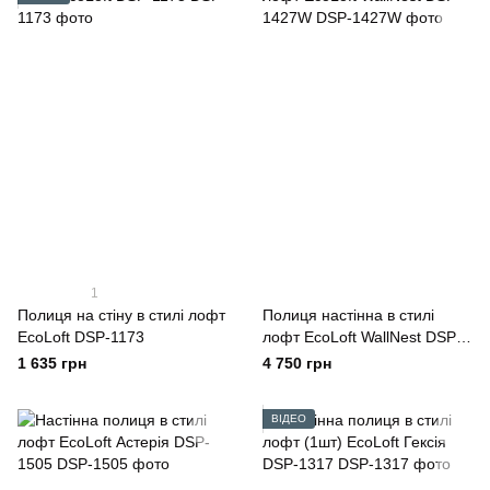
1
Полиця на стіну в стилі лофт
Полиця настінна в стилі
EcoLoft DSP-1173
лофт EcoLoft WallNest DSP-
1427W
1 635 грн
4 750 грн
ВІДЕО