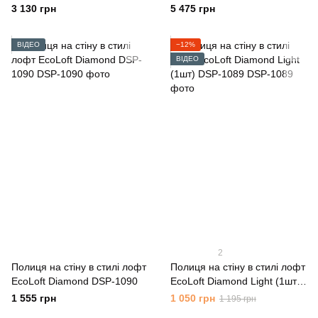
3 130 грн
5 475 грн
ВІДЕО
−12%
ВІДЕО
2
Полиця на стіну в стилі лофт
Полиця на стіну в стилі лофт
EcoLoft Diamond DSP-1090
EcoLoft Diamond Light (1шт)
DSP-1089
1 555 грн
1 050 грн
1 195 грн