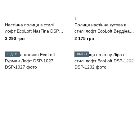
1
Настінна полиця в стилі
Полиця настінна кутова в
лофт EcoLoft NasTina DSP-
стилі лофт EcoLoft Вердіна
1431
DSP-1312
3 290 грн
2 175 грн
ВІДЕО
ВІДЕО