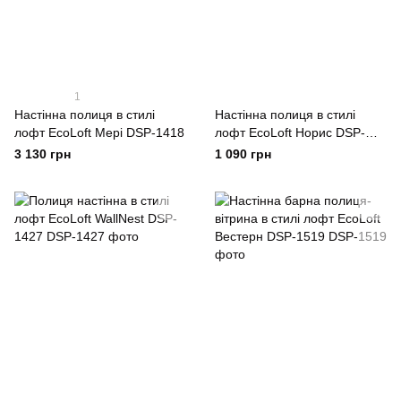
1
Настінна полиця в стилі
Настінна полиця в стилі
лофт EcoLoft Мері DSP-1418
лофт EcoLoft Норис DSP-
1419
3 130 грн
1 090 грн