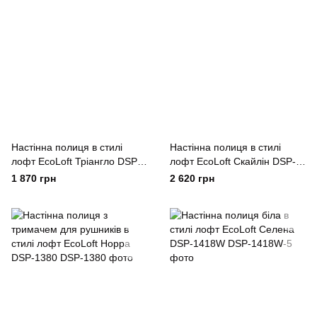
Настінна полиця в стилі
Настінна полиця в стилі
лофт EcoLoft Тріангло DSP-
лофт EcoLoft Скайлін DSP-
1343
1410
1 870 грн
2 620 грн