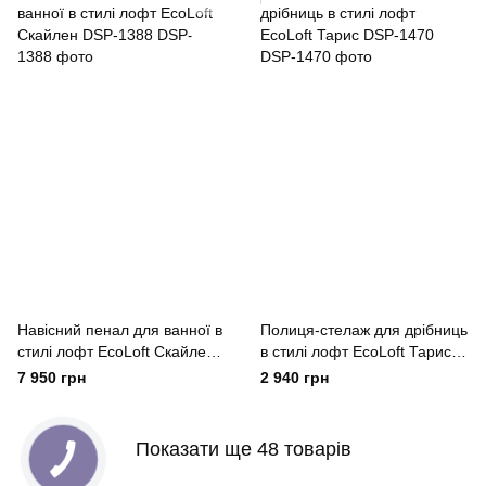
Навісний пенал для ванної в
Полиця-стелаж для дрібниць
стилі лофт EcoLoft Скайлен
в стилі лофт EcoLoft Тарис
DSP-1388
DSP-1470
7 950 грн
2 940 грн
Показати ще 48 товарів