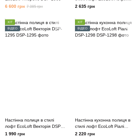
DSP-1308
6 600 грн
2 635 грн
7 385 грн
ХІТ
ХІТ
ВІДЕО
ВІДЕО
Настінна полиця в стилі
Настінна кухонна полиця в
лофт EcoLoft Векторія DSP-
стилі лофт EcoLoft Ріалі
1295
DSP-1298
1 990 грн
2 220 грн