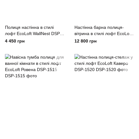
Полиця настінна в стилі
Настінна барна полиця-
лофт EcoLoft WallNest DSP-
вітрина в стилі лофт EcoLoft
1427
Вестерн DSP-1519
4 450 грн
12 800 грн