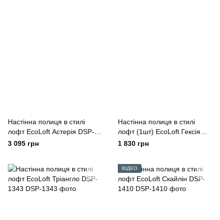
Настінна полиця в стилі
Настінна полиця в стилі
лофт EcoLoft Астерія DSP-
лофт (1шт) EcoLoft Гексія
1505
DSP-1317
3 095 грн
1 830 грн
ВІДЕО