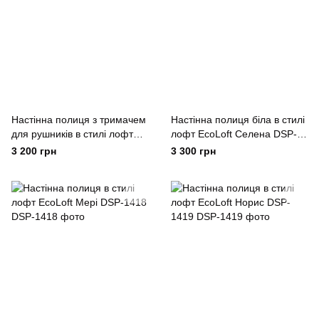
Настінна полиця з тримачем
Настінна полиця біла в стилі
для рушників в стилі лофт
лофт EcoLoft Селена DSP-
EcoLoft Норра DSP-1380
1418W
3 200 грн
3 300 грн