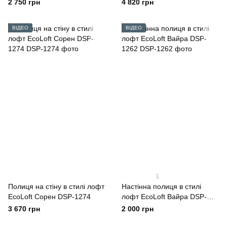
DSP-1269
2 750 грн
4 820 грн
ВІДЕО
ВІДЕО
1
Полиця на стіну в стилі лофт
Настінна полиця в стилі
EcoLoft Сорен DSP-1274
лофт EcoLoft Вайра DSP-
1262
3 670 грн
2 000 грн