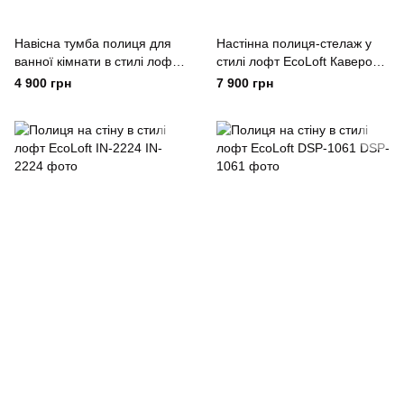
Навісна тумба полиця для
Настінна полиця-стелаж у
ванної кімнати в стилі лофт
стилі лофт EcoLoft Каверо
EcoLoft Ровена DSP-1515
DSP-1520
4 900 грн
7 900 грн