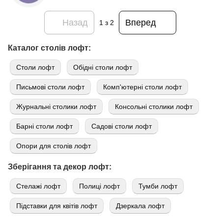
Назад
Вперед
1
з 2
Каталог столів лофт:
Cтоли лофт
Обідні столи лофт
Письмові столи лофт
Комп'ютерні столи лофт
Журнальні столики лофт
Консольні столики лофт
Барні столи лофт
Садові столи лофт
Опори для столів лофт
Зберігання та декор лофт:
Стелажі лофт
Полиці лофт
Тумби лофт
Підставки для квітів лофт
Дзеркала лофт