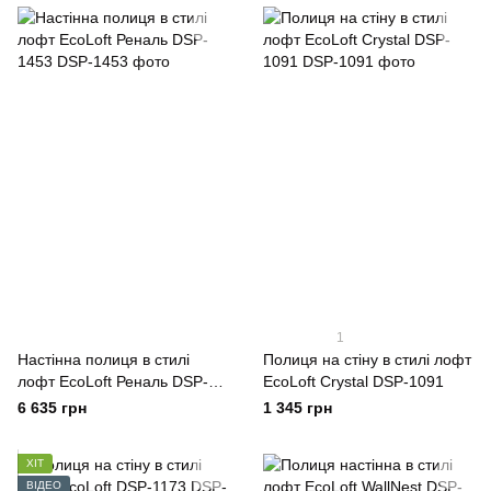
1
Настінна полиця в стилі
Полиця на стіну в стилі лофт
лофт EcoLoft Реналь DSP-
EcoLoft Crystal DSP-1091
1453
6 635 грн
1 345 грн
ХІТ
ВІДЕО