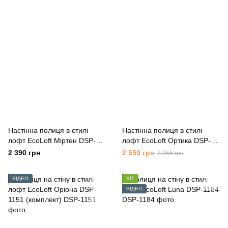
Настінна полиця в стилі
Настінна полиця в стилі
лофт EcoLoft Міртен DSP-
лофт EcoLoft Ортика DSP-
1464
1316
2 390 грн
2 550 грн
2 955 грн
ВІДЕО
ХІТ
ВІДЕО