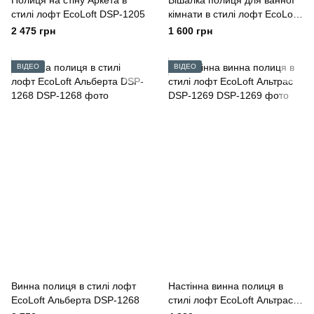
Полиця на стіну Аркета в
Вішалка полиця для ванної
стилі лофт EcoLoft DSP-1205
кімнати в стилі лофт EcoLoft
IN-2846
2 475 грн
1 600 грн
ВІДЕО
ВІДЕО
Винна полиця в стилі лофт
Настінна винна полиця в
EcoLoft Альберта DSP-1268
стилі лофт EcoLoft Альтрас