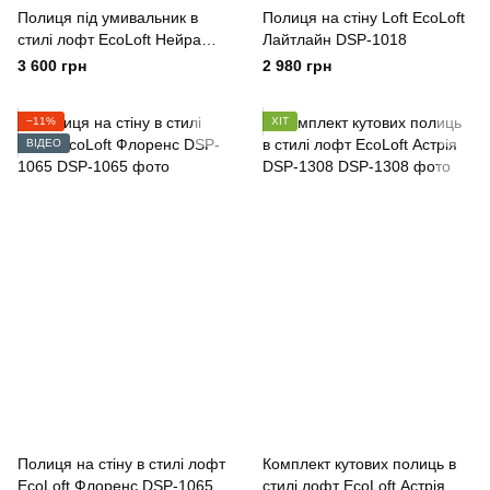
Полиця під умивальник в
Полиця на стіну Loft EcoLoft
стилі лофт EcoLoft Нейра
Лайтлайн DSP-1018
DSP-1289
3 600 грн
2 980 грн
−11%
ХІТ
ВІДЕО
Полиця на стіну в стилі лофт
Комплект кутових полиць в
EcoLoft Флоренс DSP-1065
стилі лофт EcoLoft Астрія