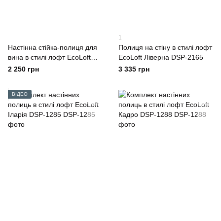
1
Настінна стійка-полиця для
Полиця на стіну в стилі лофт
вина в стилі лофт EcoLoft
EcoLoft Ліверна DSP-2165
Саво-1376
2 250 грн
3 335 грн
ВІДЕО