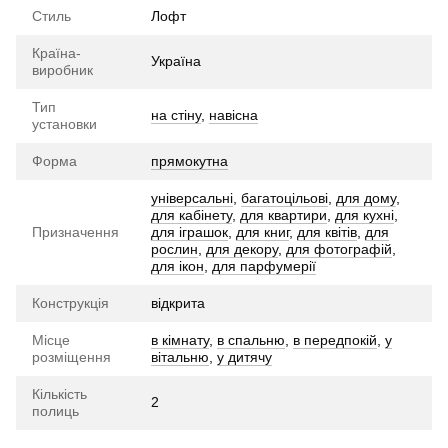
Стиль
Лофт
Країна-
Україна
виробник
Тип
на стіну
,
навісна
установки
Форма
прямокутна
універсальні
,
багатоцільові
,
для дому
,
для кабінету
,
для квартири
,
для кухні
,
Призначення
для іграшок
,
для книг
,
для квітів
,
для
рослин
,
для декору
,
для фотографій
,
для ікон
,
для парфумерії
Конструкція
відкрита
Місце
в кімнату
,
в спальню
,
в передпокій
,
у
розміщення
вітальню
,
у дитячу
Кількість
2
полиць