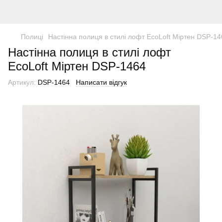
Полиці
Настінна полиця в стилі лофт EcoLoft Міртен DSP-14
Настінна полиця в стилі лофт
EcoLoft Міртен DSP-1464
Артикул:
DSP-1464
Написати відгук