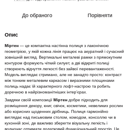
До обраного
Порівняти
Опис
Міртен
— це компактна настінна полиця з лаконічною
геометрією, у якій кожна лінія працює на акуратний і сучасний
зовнішній вигляд. Вертикальні металеві рамки з прямокутним
контуром формують чіткий силует, а дві відкриті полиці
створюють відчуття легкості без зайвої перевантаженості.
Модель виглядає стримано, але не занадто просто: контраст
між тонким металевим каркасом і виразними площинами
полиць надає їй характерного лофт-настрою та робить
доречною в найрізноманітніших інтер’єрах.
Завдяки своїй композиції
Міртен
добре підходить для
розміщення декору, книг, свічок, косметики, невеликих рослин
або корисних щоденних дрібниць. Полиця гармонійно
виглядає над письмовим столом, комодом, консоллю чи в
кухонній зоні, де важливо зберегти візуальну легкість і
водночас отримати додатковий функціональний простір. Це