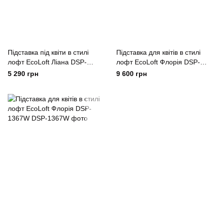
Підставка під квіти в стилі
Підставка для квітів в стилі
лофт EcoLoft Ліана DSP-
лофт EcoLoft Флорія DSP-
1347
1367
5 290 грн
9 600 грн