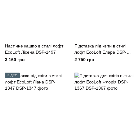
Настінне кашпо в стилі лофт
Підставка під квіти в стилі
EcoLoft Лісена DSP-1497
лофт EcoLoft Елара DSP-
1279
3 160 грн
2 750 грн
ВІДЕО