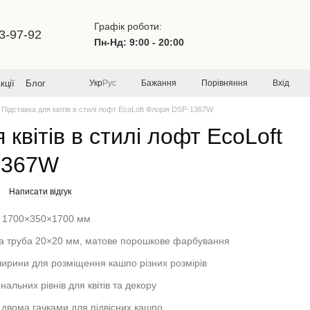
Графік роботи:
3-97-92
Пн-Нд: 9:00 - 20:00
Бажання
Порівняння
Вхід
кції
Блог
Укр
Рус
Підставка для квітів в стилі лофт EcoLoft Флорія DSP-1367W
 квітів в стилі лофт EcoLoft
1367W
Написати відгук
: 1700×350×1700 мм
на труба 20×20 мм, матове порошкове фарбування
ширини для розміщення кашпо різних розмірів
нальних рівнів для квітів та декору
 двома гачками для підвісних кашпо