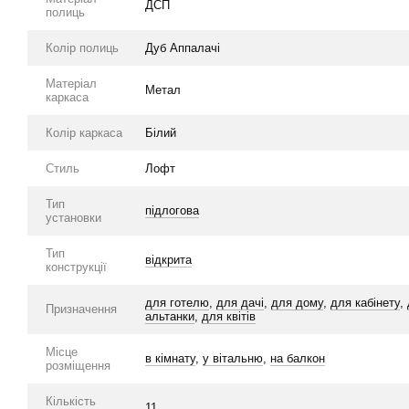
ДСП
полиць
Колір полиць
Дуб Аппалачі
Матеріал
Метал
каркаса
Колір каркаса
Білий
Стиль
Лофт
Тип
підлогова
установки
Тип
відкрита
конструкції
для готелю
,
для дачі
,
для дому
,
для кабінету
,
Призначення
альтанки
,
для квітів
Місце
в кімнату
,
у вітальню
,
на балкон
розміщення
Кількість
11