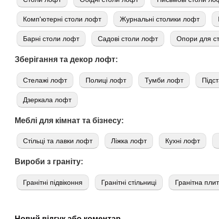
Комп'ютерні столи лофт
Журнальні столики лофт
Барні столи лофт
Садові столи лофт
Опори для ст
Зберігання та декор лофт:
Стелажі лофт
Полиці лофт
Тумби лофт
Підст
Дзеркала лофт
Меблі для кімнат та бізнесу:
Стільці та лавки лофт
Ліжка лофт
Кухні лофт
Вироби з граніту:
Гранітні підвіконня
Гранітні стільниці
Гранітна пли
Новий відгук або коментар