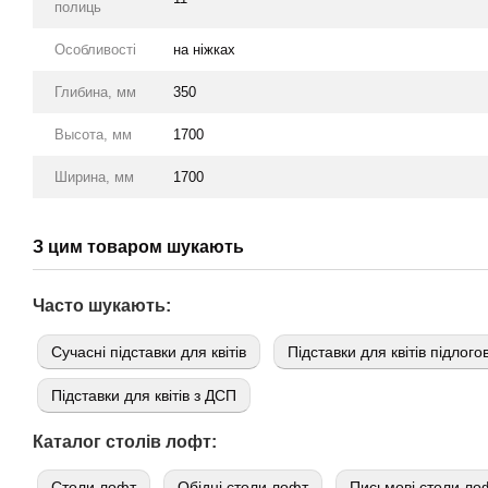
полиць
Особливості
на ніжках
Глибина, мм
350
Высота, мм
1700
Ширина, мм
1700
З цим товаром шукають
Часто шукають:
Сучасні підставки для квітів
Підставки для квітів підлогов
Підставки для квітів з ДСП
Каталог столів лофт:
Cтоли лофт
Обідні столи лофт
Письмові столи ло