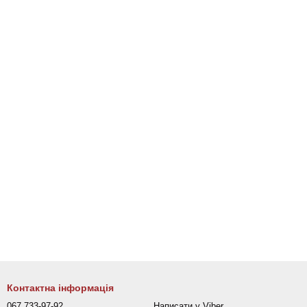
Контактна інформація
067 733-97-92
Написати у Viber