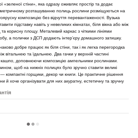
 «зеленої стіни», яка одразу оживляє простір та додає
симетричному розташуванню полиць рослини розміщуються на
тоярусну композицію без відчуття перевантаженості. Вузька
тавити підставку навіть у невеликих кімнатах, біля вікна або між
та корисну площу. Металевий каркас з чіткими лініями
обу, а полички з ДСП додають інтер’єру домашного затишку.
аково добре працює як біля стіни, так і як легка перегородка
ж вітальнею та їдальнею. Два гачки у верхній частині
ні кашпо, доповнюючи композицію ампельними рослинами.
чином, щоб на нижніх полицях було зручно ставити великі
х — компактні горщики, декор чи книги. Це практичне рішення
ни й хоче організувати для них акуратну, естетичну та зручну
антія