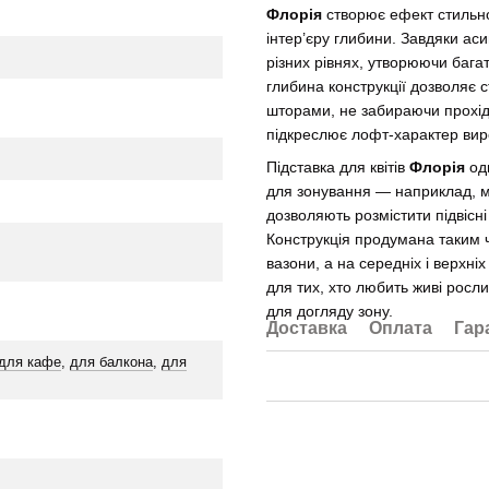
Флорія
створює ефект стильної
інтер’єру глибини. Завдяки а
різних рівнях, утворюючи бага
глибина конструкції дозволяє с
шторами, не забираючи прохід 
підкреслює лофт-характер вир
Підставка для квітів
Флорія
одн
для зонування — наприклад, мі
дозволяють розмістити підвіс
Конструкція продумана таким 
вазони, а на середніх і верхні
для тих, хто любить живі росли
для догляду зону.
Доставка
Оплата
Гар
для кафе
,
для балкона
,
для