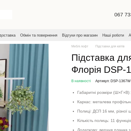
067 73
 доставка
Обмін та повернення
Відгуки про магазин
Наші роботи
А
увача
Меблі лофт
Підставки для квітів
Підставка для
Флорія DSP-
В наявності
Артикул: DSP-1367W
Габаритні розміри (Ш×Г×В)
Каркас: металева профіль
Полиці: ДСП 16 мм, різної 
Кількість полиць: 11 функціо
Додатково: верхня планка з