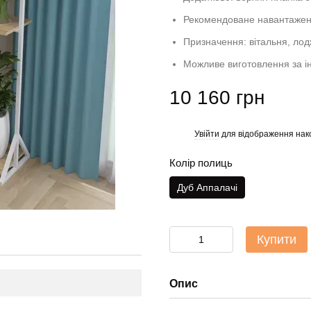
Рекомендоване навантаженн
Призначення: вітальня, лодж
Можливе виготовлення за і
10 160 грн
Увійти
для відображення нак
%
Колір полиць
Дуб Аппалачі
Купити
Опис