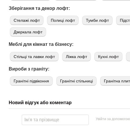
Зберігання та декор лофт:
Стелажі лофт
Полиці лофт
Тумби лофт
Підст
Дзеркала лофт
Меблі для кімнат та бізнесу:
Стільці та лавки лофт
Ліжка лофт
Кухні лофт
Вироби з граніту:
Гранітні підвіконня
Гранітні стільниці
Гранітна пли
Новий відгук або коментар
Увійти за допомогою