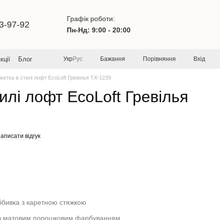
Графік роботи:
3-97-92
Пн-Нд: 9:00 - 20:00
Бажання
Порівняння
Вхід
кції
Блог
Укр
Рус
кетка в стилі лофт EcoLoft Гревілья TX-1239
илі лофт EcoLoft Гревілья
аписати відгук
ббивка з каретною стяжкою
з матовим порошковим фарбуванням