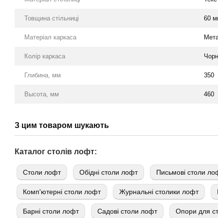
Товщина стільниці
60 м
Матеріал каркаса
Мет
Колір каркаса
Чор
Глибина, мм
350
Высота, мм
460
З цим товаром шукають
Каталог столів лофт:
Cтоли лофт
Обідні столи лофт
Письмові столи ло
Комп'ютерні столи лофт
Журнальні столики лофт
Барні столи лофт
Садові столи лофт
Опори для ст