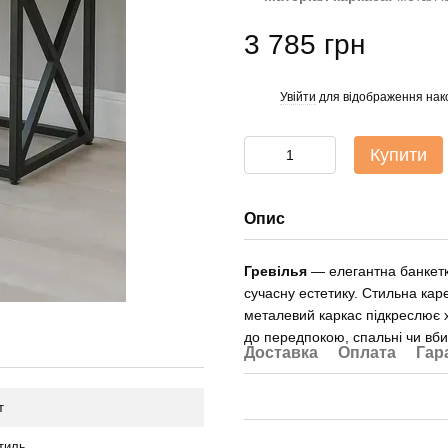
3 785 грн
Увійти
для відображення нак
%
Купити
Опис
Гревілья
— елегантна банкетк
сучасну естетику. Стильна кар
металевий каркас підкреслює 
до передпокою, спальні чи вби
Доставка
Оплата
Гар
т
тиль