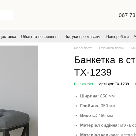
067 73
 доставка
Обмін та повернення
Відгуки про магазин
Наші роботи
А
увача
Меблі лофт
Стільці та лавки
Бан
Банкетка в ст
TX-1239
В наявності
Артикул: TX-1239
Н
Ширина:
850 мм
Глибина:
350 мм
Висота:
460 мм
Матеріал сидіння:
м’яка о
Матеріал каркаса:
метал і