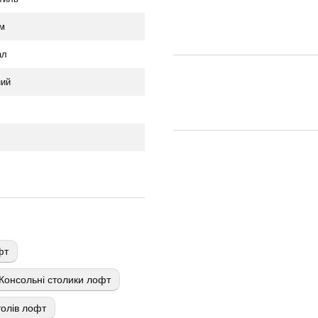
м
ал
ний
фт
Консольні столики лофт
олів лофт