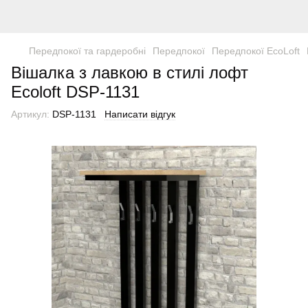
Передпокої та гардеробні
Передпокої
Передпокої EcoLoft
Вішалка з лавкою в стилі лофт
Ecoloft DSP-1131
Артикул:
DSP-1131
Написати відгук