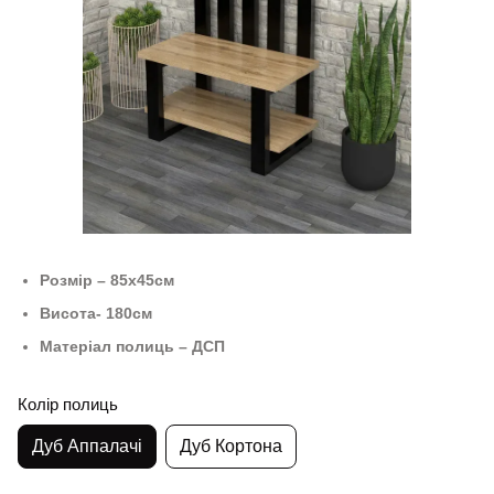
Розмір – 85х45см
Висота- 180см
Матеріал полиць – ДСП
Колір полиць
Дуб Аппалачі
Дуб Кортона