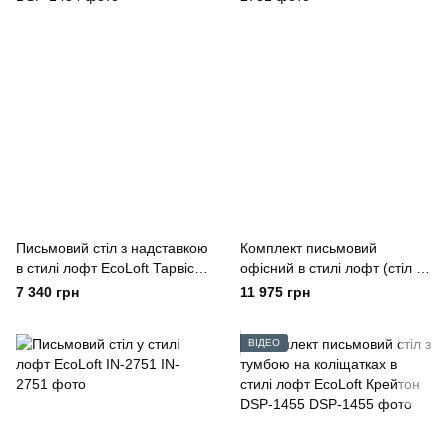
Письмовий стіл з надставкою
Комплект письмовий
в стилі лофт EcoLoft Тарвіс
офісний в стилі лофт (стіл і
DSP-1434
тумба)EcoLoft IN-2731
7 340 грн
11 975 грн
ВІДЕО