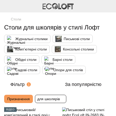
Столи
Столи для школярів у стилі Лофт
Журнальні столики
Письмові столи
Комп'ютерні столи
Консольні столики
Обідні столи
Барні столи
Садові столи
Опори для столів
Фільтр
За популярністю
1
Призначення
для школярів
ВІДЕО