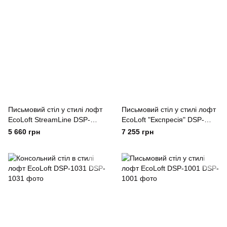
Письмовий стіл у стилі лофт
Письмовий стіл у стилі лофт
EcoLoft StreamLine DSP-
EcoLoft "Експресія" DSP-
1102
1033
5 660 грн
7 255 грн