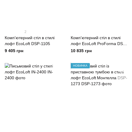
2
Комп'ютерний стіл в стилі
Комп'ютерний стіл в стилі
лофт EcoLoft DSP-1105
лофт EcoLoft ProForma DSP-
1101
9 405 грн
10 835 грн
НОВИНКА