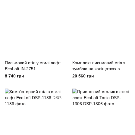
Письмовий стіл у стилі лофт
Комплект письмовий стіл з
EcoLoft IN-2751
тумбою на коліщатках в
стилі лофт EcoLoft Крейтон
8 740 грн
20 560 грн
DSP-1455