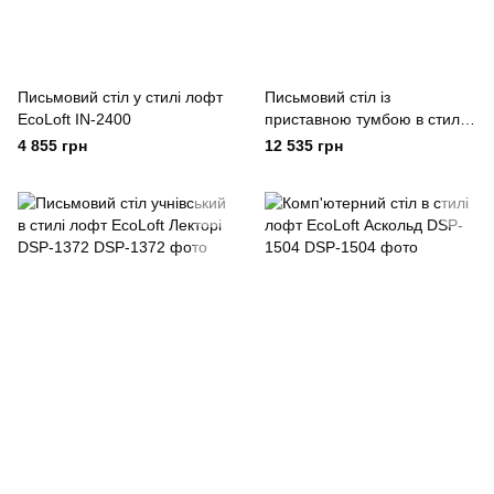
Письмовий стіл у стилі лофт
Письмовий стіл із
EcoLoft IN-2400
приставною тумбою в стилі
лофт EcoLoft Монтелла DSP-
4 855 грн
12 535 грн
1273