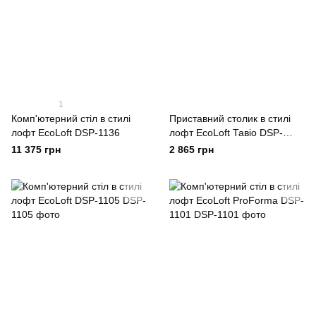
1
Комп'ютерний стіл в стилі
Приставний столик в стилі
лофт EcoLoft DSP-1136
лофт EcoLoft Тавіо DSP-
1306
11 375 грн
2 865 грн