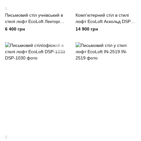
1
Письмовий стіл учнівський в
Комп'ютерний стіл в стилі
стилі лофт EcoLoft Лекторі
лофт EcoLoft Аскольд DSP-
DSP-1372
1504
6 400 грн
14 900 грн
2