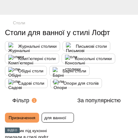
Столи
Столи для ванної у стилі Лофт
Журнальні столики
Письмові столи
Комп'ютерні столи
Консольні столики
Обідні столи
Барні столи
Садові столи
Опори для столів
Фільтр
За популярністю
1
Призначення
для ванної
ВІДЕО