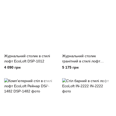
Журнальний столик в стилі
Журнальний столик
лофт EcoLoft DSP-1012
гранітний в стилі лофт
EcoLoft Stone ST-1051
4 090 грн
5 175 грн