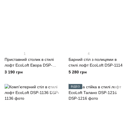
1
4
Приставний столик в стилі
Барний стіл з полицями в
лофт EcoLoft Евора DSP-
стилі лофт EcoLoft DSP-1114
1346
3 190 грн
5 280 грн
ВІДЕО