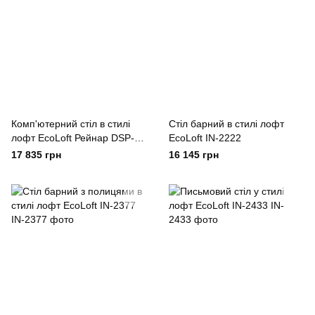
Комп'ютерний стіл в стилі
Cтіл барний в стилі лофт
лофт EcoLoft Рейнар DSP-
EcoLoft IN-2222
1482
17 835 грн
16 145 грн