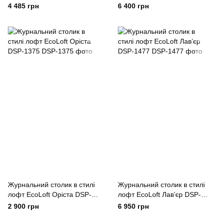
1266
DSP-1372
4 485 грн
6 400 грн
Журнальний столик в стилі
Журнальний столик в стилі
лофт EcoLoft Оріста DSP-
лофт EcoLoft Лав’єр DSP-
1375
1477
2 900 грн
6 950 грн