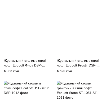
Журнальний столик в стилі
Журнальний столик в стилі
лофт EcoLoft Флоу DSP-
лофт EcoLoft Prostir DSP-
1395
1078
4 935 грн
4 520 грн