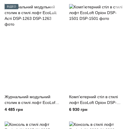
ВІДЕО
Журнальний модульний
Комп'ютерний стіл в стилі
столик в стилі лофт EcoLoft
лофт EcoLoft Оріон DSP-
Асті DSP-1263
1501
4 485 грн
6 930 грн