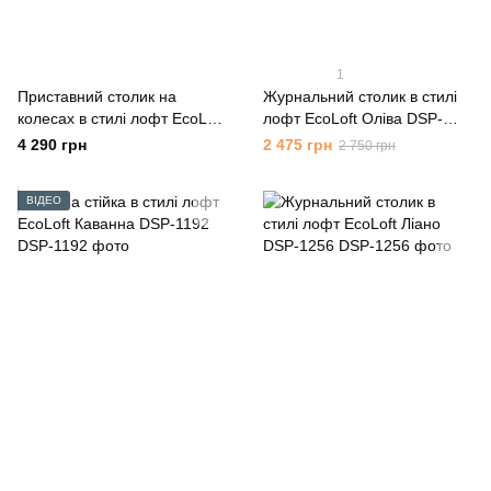
1
Приставний столик на
Журнальний столик в стилі
колесах в стилі лофт EcoLoft
лофт EcoLoft Оліва DSP-
Флауто DSP-1417
1259
4 290 грн
2 475 грн
2 750 грн
ВІДЕО