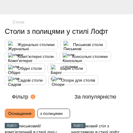
Столи
Столи з полицями у стилі Лофт
Журнальні столики
Письмові столи
Комп'ютерні столи
Консольні столики
Обідні столи
Барні столи
Садові столи
Опори для столів
Фільтр
За популярністю
1
Оснащення
з полицями
ВІДЕО
ВІДЕО