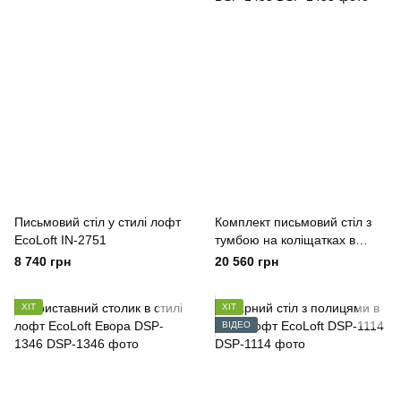
Письмовий стіл у стилі лофт
Комплект письмовий стіл з
EcoLoft IN-2751
тумбою на коліщатках в
стилі лофт EcoLoft Крейтон
8 740 грн
20 560 грн
DSP-1455
ХІТ
ХІТ
ВІДЕО