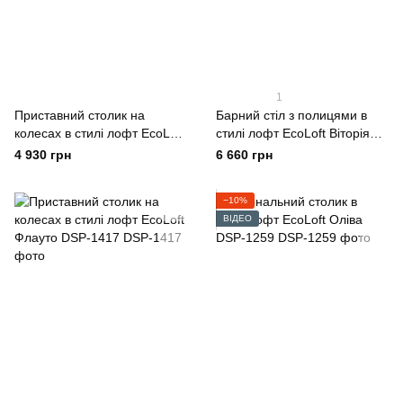
1
Приставний столик на
Барний стіл з полицями в
колесах в стилі лофт EcoLoft
стилі лофт EcoLoft Віторія
Ровер DSP-1401
DSP-1277
4 930 грн
6 660 грн
−10%
ВІДЕО