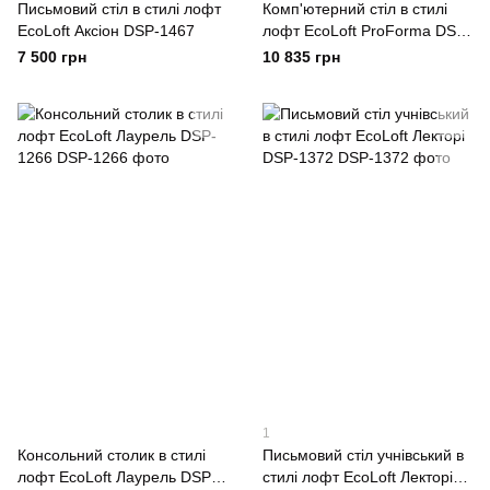
Письмовий стіл в стилі лофт
Комп'ютерний стіл в стилі
EcoLoft Аксіон DSP-1467
лофт EcoLoft ProForma DSP-
1101
7 500 грн
10 835 грн
1
Консольний столик в стилі
Письмовий стіл учнівський в
лофт EcoLoft Лаурель DSP-
стилі лофт EcoLoft Лекторі