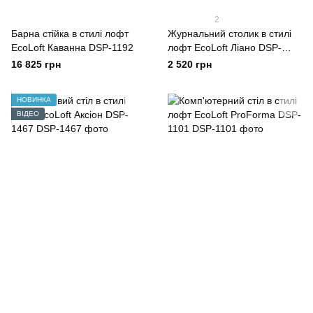
2
Барна стійка в стилі лофт
Журнальний столик в стилі
EcoLoft Каванна DSP-1192
лофт EcoLoft Ліано DSP-
1256
16 825 грн
2 520 грн
НОВИНКА
ВІДЕО