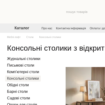
Перейти до основного контенту
Каталог
Про нас
Контактна інформація
Оплата і д
Договір публічної оферти
Угода користува
Меблі лофт
Столи
Консольні столики
Консольні столики з відкри
Журнальні столики
Письмові столи
Комп'ютерні столи
Консольні столики
Обідні столи
Барні столи
Садові столи
Опори для столів