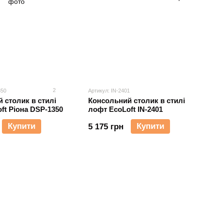
2
350
Артикул: IN-2401
 столик в стилі
Консольний столик в стилі
ft Ріона DSP-1350
лофт EcoLoft IN-2401
Купити
Купити
5 175 грн