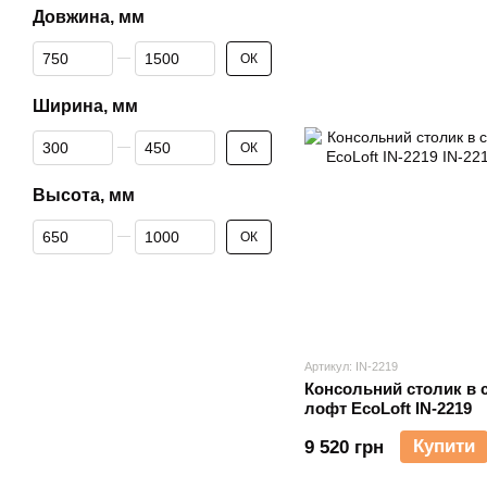
Довжина, мм
Від Довжина, мм
До Довжина, мм
ОК
Ширина, мм
Від Ширина, мм
До Ширина, мм
ОК
Высота, мм
Від Высота, мм
До Высота, мм
ОК
Артикул: IN-2219
Консольний столик в с
лофт EcoLoft IN-2219
Купити
9 520 грн