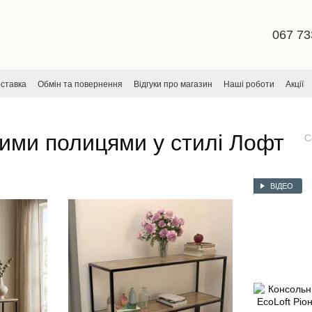
067 73
оставка
Обмін та повернення
Відгуки про магазин
Наші роботи
Акції
ча
тими полицями у стилі Лофт
С
ВІДЕО