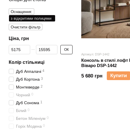
Оснащення:
з відкритими полицями
Очистити фільтр
Ціна, грн
Від Ціна, грн
До Ціна, грн
ОК
Артикул: DSP-1442
Консоль в стилі лофт 
Колір стільниці
Віваро DSP-1442
4
Дуб Аппалачі
Купити
5 680 грн
3
Дуб Кортона
2
Монтеверде
0
Чорний
1
Дуб Сонома
0
Білий
0
Бетон Міленіум
0
Горіх Модена