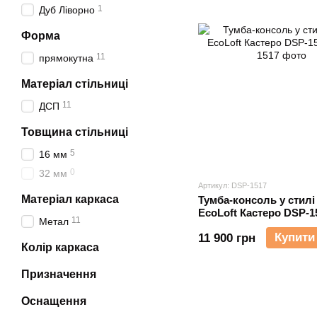
1
Дуб Ліворно
Форма
11
прямокутна
Матеріал стільниці
11
ДСП
Товщина стільниці
5
16 мм
0
32 мм
Артикул: DSP-1517
Матеріал каркаса
Тумба-консоль у стилі
EcoLoft Кастеро DSP-1
11
Метал
Купити
11 900 грн
Колір каркаса
Призначення
Оснащення