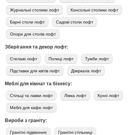
Журнальні столики лофт
Консольні столики лофт
Барні столи лофт
Садові столи лофт
Опори для столів лофт
Зберігання та декор лофт:
Стелажі лофт
Полиці лофт
Тумби лофт
Підставки для квітів лофт
Дзеркала лофт
Меблі для кімнат та бізнесу:
Стільці та лавки лофт
Ліжка лофт
Кухні лофт
Меблі для кафе лофт
Вироби з граніту:
Гранітні підвіконня
Гранітні стільниці