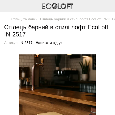
Стільці та лавки
Стілець барний в стилі лофт EcoLoft IN-251
Стілець барний в стилі лофт EcoLoft
IN-2517
Артикул:
IN-2517
Написати відгук