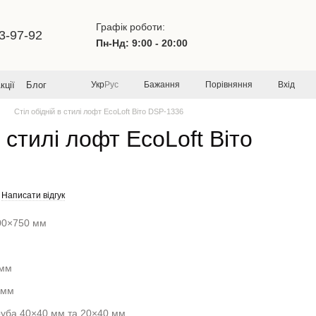
Графік роботи:
3-97-92
Пн-Нд: 9:00 - 20:00
Бажання
Порівняння
Вхід
кції
Блог
Укр
Рус
Стіл обідній в стилі лофт EcoLoft Віто DSP-1336
в стилі лофт EcoLoft Віто
Написати відгук
00×750 мм
 мм
 мм
труба 40×40 мм та 20×40 мм