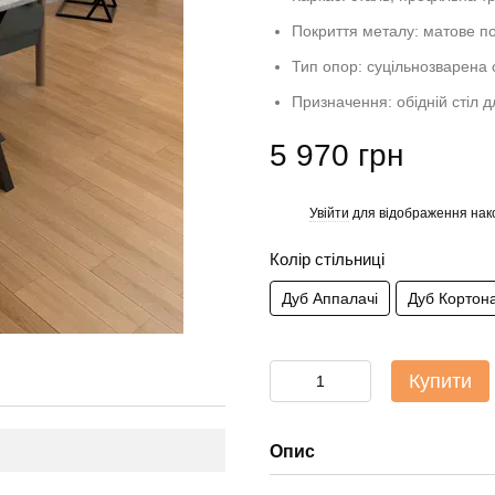
Покриття металу: матове 
Тип опор: суцільнозварена
Призначення: обідній стіл для
5 970 грн
Увійти
для відображення нак
%
Колір стільниці
Дуб Аппалачі
Дуб Кортон
Купити
Опис