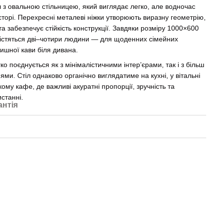
 з овальною стільницею, який виглядає легко, але водночас
торі. Перехресні металеві ніжки утворюють виразну геометрію,
а забезпечує стійкість конструкції. Завдяки розміру 1000×600
істяться дві–чотири людини — для щоденних сімейних
атишної кави біля дивана.
ко поєднується як з мінімалістичними інтер’єрами, так і з більш
и. Стіл однаково органічно виглядатиме на кухні, у вітальні
ому кафе, де важливі акуратні пропорції, зручність та
станні.
антія