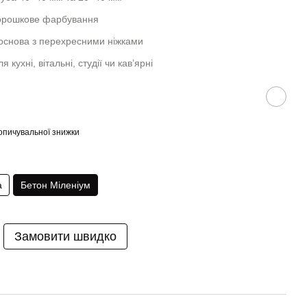
порошкове фарбування
 основа з перехресними ніжками
 кухні, вітальні, студії чи кав’ярні
опичувальної знижки
а
Бетон Міленіум
Замовити швидко