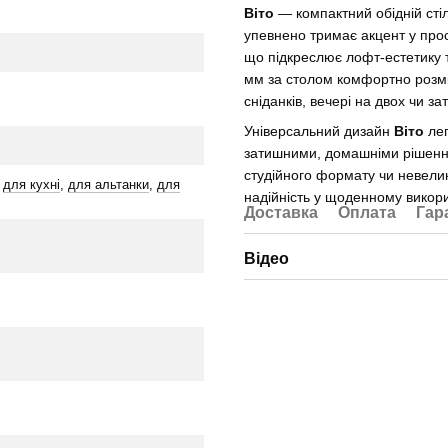
Віто
— компактний обідній стіл
упевнено тримає акцент у прос
що підкреслює лофт-естетику т
мм за столом комфортно розм
сніданків, вечері на двох чи з
Універсальний дизайн
Віто
лег
затишними, домашніми рішенням
студійного формату чи невелик
,
для кухні
,
для альтанки
,
для
надійність у щоденному викори
Доставка
Оплата
Гар
Відео