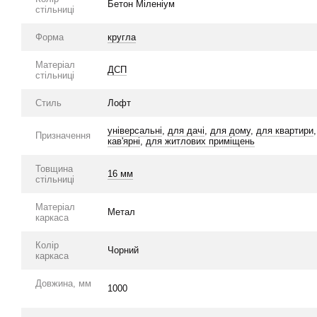
Бетон Міленіум
стільниці
Форма
кругла
Матеріал
ДСП
стільниці
Стиль
Лофт
універсальні
,
для дачі
,
для дому
,
для квартири
Призначення
кав'ярні
,
для житлових приміщень
Товщина
16 мм
стільниці
Матеріал
Метал
каркаса
Колір
Чорний
каркаса
Довжина, мм
1000