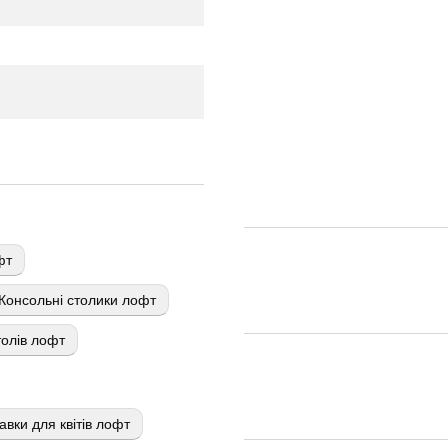
фт
Консольні столики лофт
олів лофт
авки для квітів лофт