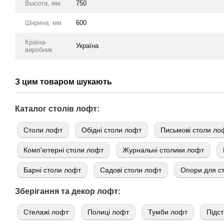
Высота, мм
750
Ширина, мм
600
Країна-
Україна
виробник
З цим товаром шукають
Каталог столів лофт:
Cтоли лофт
Обідні столи лофт
Письмові столи ло
Комп'ютерні столи лофт
Журнальні столики лофт
Барні столи лофт
Садові столи лофт
Опори для ст
Зберігання та декор лофт:
Стелажі лофт
Полиці лофт
Тумби лофт
Підст