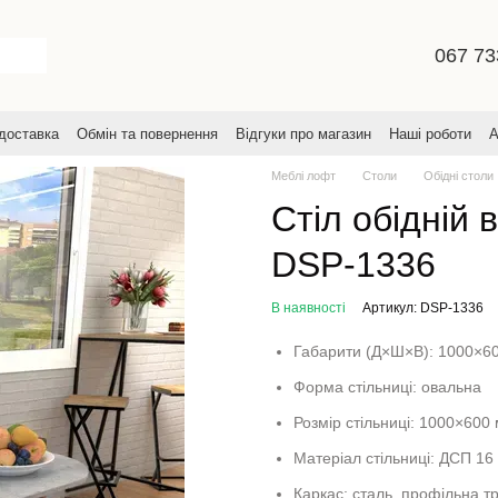
067 73
 доставка
Обмін та повернення
Відгуки про магазин
Наші роботи
А
увача
Меблі лофт
Столи
Обідні столи
Стіл обідній 
DSP-1336
В наявності
Артикул: DSP-1336
Габарити (Д×Ш×В): 1000×6
Форма стільниці: овальна
Розмір стільниці: 1000×600
Матеріал стільниці: ДСП 16
Каркас: сталь, профільна 