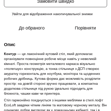
Замовити швидко
Увійти
для відображення накопичувальної знижки
%
До обраного
Порівняти
Опис
Контур
— це лаконічний кутовий стіл, який допомагає
організувати повноцінне робоче місце навіть у невеликій
кімнаті. Проста геометрія металевого каркаса візуально
«полегшує» конструкцію, а тонка стільниця з ДСП створює
акуратну горизонталь для ноутбука, монітора та щоденних
робочих дрібниць. Кутова форма дає можливість розділити
простір: на довгій стороні зручно працювати, а компактна
додаткова стільниця під рукою ідеально підходить для
блокнота, чашки кави чи принтера.
Стіл гармонійно поєднується з іншими меблями в стилі лофт
EcoLoft завдяки чітким лініям та матовому чорному металу. Він
однаково добре виглядає як у домашньому кабінеті, так і в