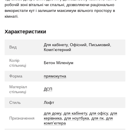
робочій зоні вітальні чи спальні, дозволяючи раціонально
використати кут і залишити максимум вільного простору в
кімнаті.
Характеристики
Для кабінету, Офісний, Письмовий,
Вид
Комп'ютерний
Колір
Бетон Міленіум
стільниці
Форма
прямокутна
Матеріал
ДСП
стільниці
Стиль
Лофт
для дому
,
для кабінету
,
для офісу
,
для
Призначення
керівника
,
для ноутбука
,
для пк
,
для
комп'ютера