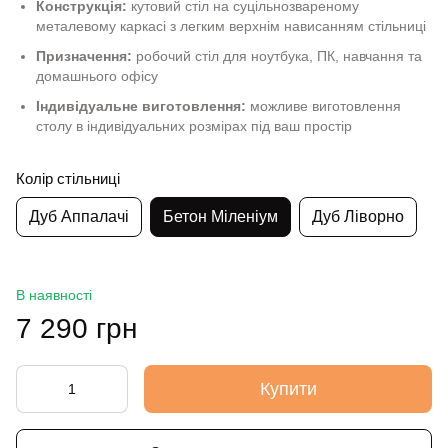
Конструкція:
кутовий стіл на суцільнозвареному
металевому каркасі з легким верхнім нависанням стільниці
Призначення:
робочий стіл для ноутбука, ПК, навчання та
домашнього офісу
Індивідуальне виготовлення:
можливе виготовлення
столу в індивідуальних розмірах під ваш простір
Колір стільниці
Дуб Аппалачі
Бетон Міленіум
Дуб Ліворно
В наявності
7 290 грн
Купити