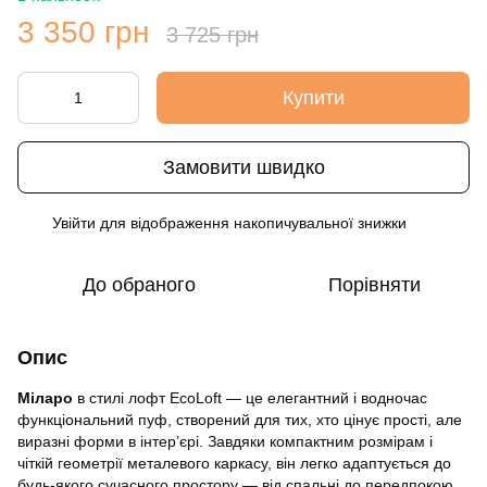
3 350 грн
3 725 грн
Купити
Замовити швидко
Увійти
для відображення накопичувальної знижки
%
До обраного
Порівняти
Опис
Міларо
в стилі лофт EcoLoft — це елегантний і водночас
функціональний пуф, створений для тих, хто цінує прості, але
виразні форми в інтер’єрі. Завдяки компактним розмірам і
чіткій геометрії металевого каркасу, він легко адаптується до
будь-якого сучасного простору — від спальні до передпокою.