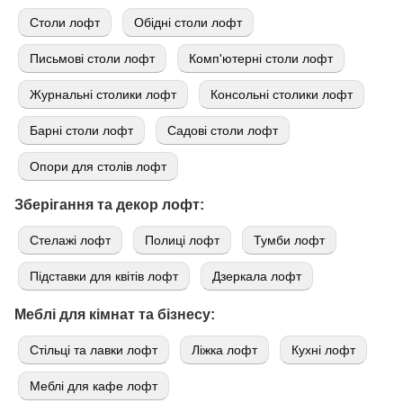
Cтоли лофт
Обідні столи лофт
Письмові столи лофт
Комп'ютерні столи лофт
Журнальні столики лофт
Консольні столики лофт
Барні столи лофт
Садові столи лофт
Опори для столів лофт
Зберігання та декор лофт:
Стелажі лофт
Полиці лофт
Тумби лофт
Підставки для квітів лофт
Дзеркала лофт
Меблі для кімнат та бізнесу:
Стільці та лавки лофт
Ліжка лофт
Кухні лофт
Меблі для кафе лофт