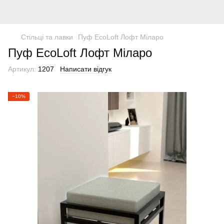
Стільці та лавки
Пуф EcoLoft Лофт Міларо
Пуф EcoLoft Лофт Міларо
Артикул:
1207
Написати відгук
−10%