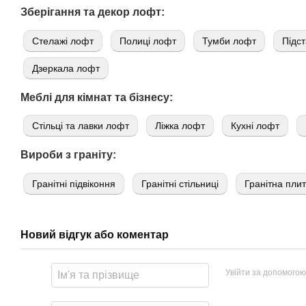
Зберігання та декор лофт:
Стелажі лофт
Полиці лофт
Тумби лофт
Підст
Дзеркала лофт
Меблі для кімнат та бізнесу:
Стільці та лавки лофт
Ліжка лофт
Кухні лофт
Вироби з граніту:
Гранітні підвіконня
Гранітні стільниці
Гранітна пли
Новий відгук або коментар
Увійти за допомогою