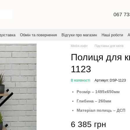
067 73
 доставка
Обмін та повернення
Відгуки про магазин
Наші роботи
А
увача
Меблі лофт
Підставки для квітів
Полиця для к
1123
В наявності
Артикул: DSP-1123
Розмір – 1495х650мм
Глибина – 260мм
Матеріал полиць – ДСП
6 385 грн