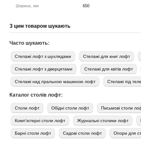
Ширина, мм
650
З цим товаром шукають
Часто шукають:
Стелажі лофт з шухлядами
Стелажі для книг лофт
Стелажі лофт з дверцятами
Стелажі для квітів лофт
Стелажі над пральною машиною лофт
Стелажі під тел
Каталог столів лофт:
Cтоли лофт
Обідні столи лофт
Письмові столи ло
Комп'ютерні столи лофт
Журнальні столики лофт
Барні столи лофт
Садові столи лофт
Опори для ст