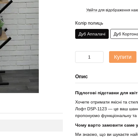
Увійти
для відображення нак
%
Колір полиць
Дуб Аппалачі
Дуб Кортон
Купити
Опис
Підлогові підставки для квіт
Хочете отримати якісні та стил
Лофт DSP-1123 — це ваш шанс. 
пропонуємо функціональну та д
Чому варто замовити саме у
Ми знаємо, що ви шукаєте найк