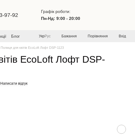
Графік роботи:
3-97-92
Пн-Нд: 9:00 - 20:00
Бажання
Порівняння
Вхід
кції
Блог
Укр
Рус
Полиця для квітів EcoLoft Лофт DSP-1123
вітів EcoLoft Лофт DSP-
Написати відгук