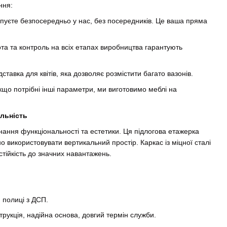
ння:
пуєте безпосередньо у нас, без посередників. Це ваша пряма
та та контроль на всіх етапах виробництва гарантують
ставка для квітів, яка дозволяє розмістити багато вазонів.
що потрібні інші параметри, ми виготовимо меблі на
альність
ання функціональності та естетики. Ця підлогова етажерка
 використовувати вертикальний простір. Каркас із міцної сталі
стійкість до значних навантажень.
, полиці з ДСП.
рукція, надійна основа, довгий термін служби.