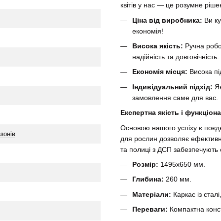
квітів у нас — це розумне ріше
Ціна від виробника:
Ви ку
економія!
Висока якість:
Ручна робо
надійність та довговічність.
Економія місця:
Висока під
Індивідуальний підхід:
Як
замовлення саме для вас.
Експертна якість і функціон
Основою нашого успіху є поєдн
зонів
для рослин дозволяє ефективно
та полиці з ДСП забезпечують 
Розмір:
1495х650 мм.
Глибина:
260 мм.
Матеріали:
Каркас із сталі
Переваги:
Компактна конст