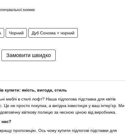
опичувальної знижки
а
Чорний
Дуб Сонома + чорний
Замовити швидко
ів купити: якість, вигода, стиль
ьні меблі в стилі лофт? Наша підлогова підставка для квітів
Це не просто покупка, а вигідна інвестиція у ваш інтер'єр. Ми
овговічну квіткову полицю за чесною ціною від виробника.
 нас?
ращу пропозицію. Ось чому купити підлогові підставки для