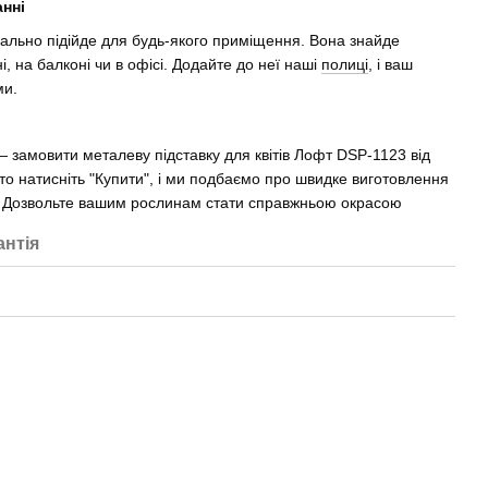
анні
еально підійде для будь-якого приміщення. Вона знайде
і, на балконі чи в офісі. Додайте до неї наші
полиці
, і ваш
ми.
 замовити металеву підставку для квітів Лофт DSP-1123 від
о натисніть "Купити", і ми подбаємо про швидке виготовлення
ні. Дозвольте вашим рослинам стати справжньою окрасою
антія