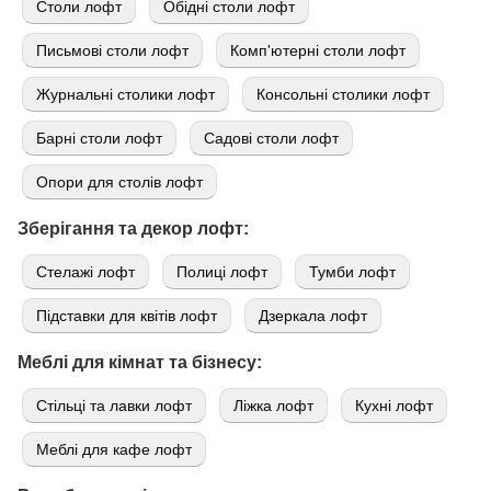
Cтоли лофт
Обідні столи лофт
Письмові столи лофт
Комп'ютерні столи лофт
Журнальні столики лофт
Консольні столики лофт
Барні столи лофт
Садові столи лофт
Опори для столів лофт
Зберігання та декор лофт:
Стелажі лофт
Полиці лофт
Тумби лофт
Підставки для квітів лофт
Дзеркала лофт
Меблі для кімнат та бізнесу:
Стільці та лавки лофт
Ліжка лофт
Кухні лофт
Меблі для кафе лофт