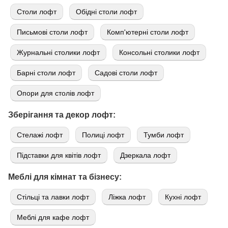
Cтоли лофт
Обідні столи лофт
Письмові столи лофт
Комп'ютерні столи лофт
Журнальні столики лофт
Консольні столики лофт
Барні столи лофт
Садові столи лофт
Опори для столів лофт
Зберігання та декор лофт:
Стелажі лофт
Полиці лофт
Тумби лофт
Підставки для квітів лофт
Дзеркала лофт
Меблі для кімнат та бізнесу:
Стільці та лавки лофт
Ліжка лофт
Кухні лофт
Меблі для кафе лофт