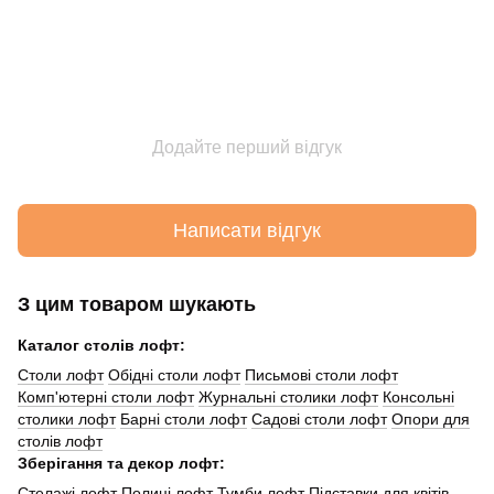
Додайте перший відгук
Написати відгук
З цим товаром шукають
Каталог столів лофт:
Cтоли лофт
Обідні столи лофт
Письмові столи лофт
Комп'ютерні столи лофт
Журнальні столики лофт
Консольні
столики лофт
Барні столи лофт
Садові столи лофт
Опори для
столів лофт
Зберігання та декор лофт:
Стелажі лофт
Полиці лофт
Тумби лофт
Підставки для квітів