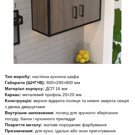
Тип виробу:
настінна кухонна шафа
Габарити (Ш×Г×В):
800×290×800 мм
Матеріал корпусу:
ДСП 16 мм
Каркас:
металевий профіль 20×20 мм
Конструкція:
верхня відкрита полиця та нижня закрита секція
з двома дверцятами
Внутрішнє наповнення:
полиці для зручного зберігання
посуду, банок і кухонного приладдя
Покриття металу:
матове порошкове фарбування
Призначення:
для кухні, їдальні або зони приготування