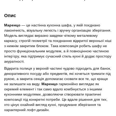
Опис
Маренцо
— це настінна кухонна шафа, у якій поєднано
лаконічність, візуальну легкість і зручну організацію зберігання.
Модель виглядає виразно завдяки чіткому металевому
каркасу, строгій геометрії та поєднанню відкритої верхньої ніші
з нижнім закритим блоком. Така композиція робить шафу не
просто функціональним модулем, а й повноцінною частиною
інтер’єру, яка підтримує сучасний стиль кухні й додає простору
акуратності.
Відкрита полиця у верхній частині чудово підходить для банок,
декоративного посуду або предметів, які хочеться тримати під
рукою, а закрита секція допомагає сховати все те, що краще
не залишати на виду.
Маренцо
гармонійно виглядає як
окремий елемент і так само вдало комбінується з іншими
кухонними модулями, дозволяючи створювати практичні
композиції під конкретні потреби. Це вдале рішення для тих,
хто цінує охайний вигляд кухні, продумане зберігання та
характерний лофт-дизайн.