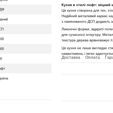
Кухня в стилі лофт: міцний 
ДФ
Ця кухня створена для тих, хто
Надійний металевий каркас над
орний
з ламінованого ДСП додають з
Лаконічні форми, відкриті пол
СП
для сучасного інтер’єру. Мета
200
текстура дерева врівноважує ї
Ця кухня не лише виглядає сти
000
навантажень і легко адаптуєть
Доставка
Оплата
Гар
00
офт
раїна