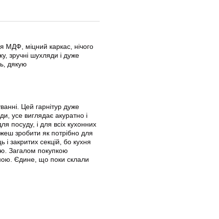
ця МДФ, міцний каркас, нічого
ку, зручні шухляди і дуже
ь, дякую
ванні. Цей гарнітур дуже
и, усе виглядає акуратно і
ля посуду, і для всіх кухонних
ожеш зробити як потрібно для
і закритих секцій, бо кухня
ою. Загалом покупкою
ною. Єдине, що поки склали