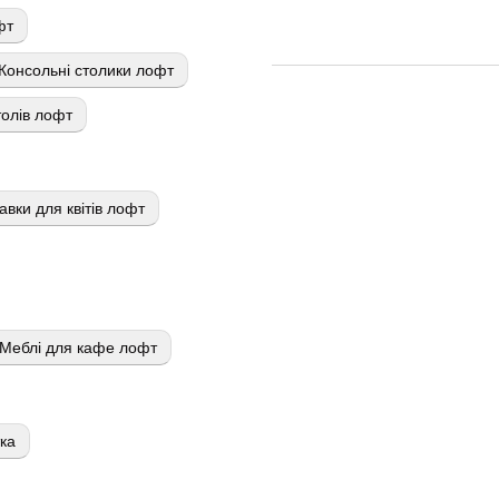
фт
Консольні столики лофт
олів лофт
авки для квітів лофт
Меблі для кафе лофт
тка