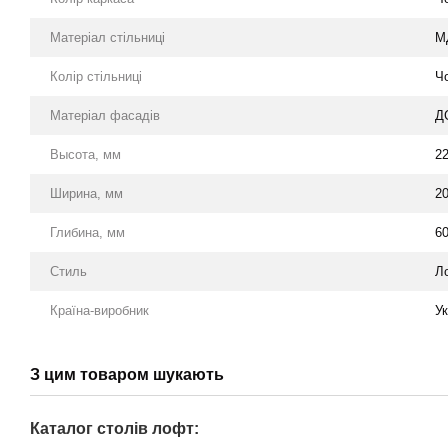
Матеріал стільниці
М
Колір стільниці
Ч
Матеріал фасадів
Д
Высота, мм
2
Ширина, мм
2
Глибина, мм
6
Стиль
Л
Країна-виробник
Ук
З цим товаром шукають
Каталог столів лофт: