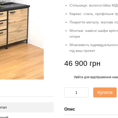
Стільниця: вологостійка М
Каркас: сталь, профільна т
Покриття металу: матове 
Монтаж: навісні шафи кріпл
опори
Можливість індивідуального
під ваш проект
46 900 грн
Увійти
для відображення нак
%
Купити
етал
Опис
орний