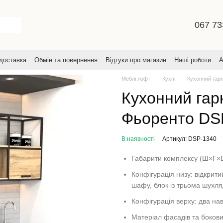
067 73
 доставка
Обмін та повернення
Відгуки про магазин
Наші роботи
А
увача
Меблі лофт
Кухні
Кухонний гарн
Кухонний гарн
Фьоренто DS
В наявності
Артикул: DSP-1340
Габарити комплексу (Ш×Г×
Конфігурація низу: відкрит
шафу, блок із трьома шухля
Конфігурація верху: два на
Матеріал фасадів та боков