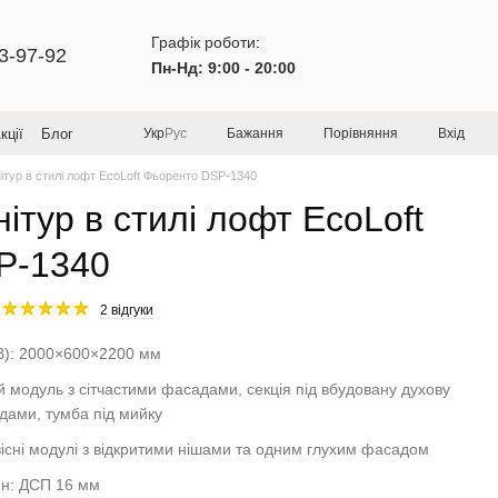
Графік роботи:
3-97-92
Пн-Нд: 9:00 - 20:00
Бажання
Порівняння
Вхід
кції
Блог
Укр
Рус
ітур в стилі лофт EcoLoft Фьоренто DSP-1340
ітур в стилі лофт EcoLoft
P-1340
2 відгуки
В): 2000×600×2200 мм
ий модуль з сітчастими фасадами, секція під вбудовану духову
дами, тумба під мийку
вісні модулі з відкритими нішами та одним глухим фасадом
ин: ДСП 16 мм