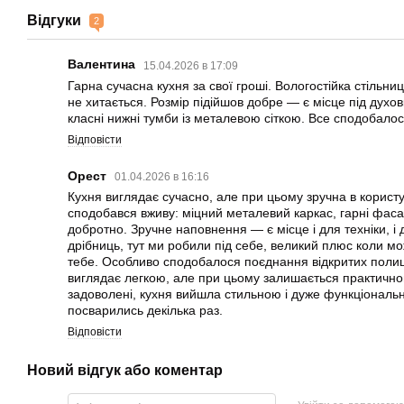
Відгуки
2
Валентина
15.04.2026 в 17:09
Гарна сучасна кухня за свої гроші. Вологостійка стільни
не хитається. Розмір підійшов добре — є місце під духов
класні нижні тумби із металевою сіткою. Все сподобалос
Відповісти
Орест
01.04.2026 в 16:16
Кухня виглядає сучасно, але при цьому зручна в користу
сподобався вживу: міцний металевий каркас, гарні фасад
добротно. Зручне наповнення — є місце і для техніки, і д
дрібниць, тут ми робили під себе, великий плюс коли м
тебе. Особливо сподобалося поєднання відкритих полиць 
виглядає легкою, але при цьому залишається практичн
задоволені, кухня вийшла стильною і дуже функціональ
посварились декілька раз.
Відповісти
Новий відгук або коментар