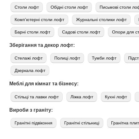
Cтоли лофт
Обідні столи лофт
Письмові столи ло
Комп'ютерні столи лофт
Журнальні столики лофт
Барні столи лофт
Садові столи лофт
Опори для ст
Зберігання та декор лофт:
Стелажі лофт
Полиці лофт
Тумби лофт
Підст
Дзеркала лофт
Меблі для кімнат та бізнесу:
Стільці та лавки лофт
Ліжка лофт
Кухні лофт
Вироби з граніту:
Гранітні підвіконня
Гранітні стільниці
Гранітна пли