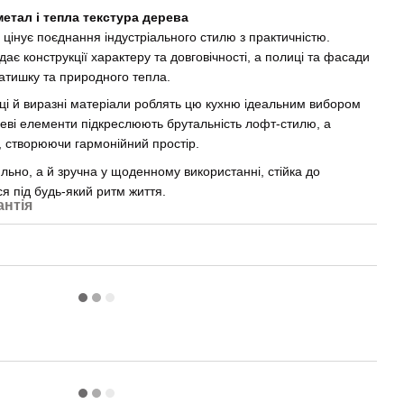
метал і тепла текстура дерева
 цінує поєднання індустріального стилю з практичністю.
ає конструкції характеру та довговічності, а полиці та фасади
атишку та природного тепла.
иці й виразні матеріали роблять цю кухню ідеальним вибором
леві елементи підкреслюють брутальність лофт-стилю, а
ї, створюючи гармонійний простір.
льно, а й зручна у щоденному використанні, стійка до
ся під будь-який ритм життя.
антія