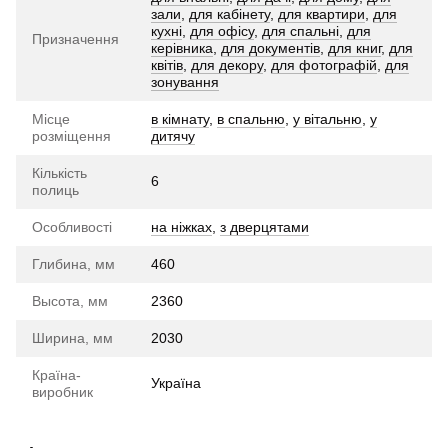
зали
,
для кабінету
,
для квартири
,
для
кухні
,
для офісу
,
для спальні
,
для
Призначення
керівника
,
для документів
,
для книг
,
для
квітів
,
для декору
,
для фотографій
,
для
зонування
Місце
в кімнату
,
в спальню
,
у вітальню
,
у
розміщення
дитячу
Кількість
6
полиць
Особливості
на ніжках
,
з дверцятами
Глибина, мм
460
Высота, мм
2360
Ширина, мм
2030
Країна-
Україна
виробник