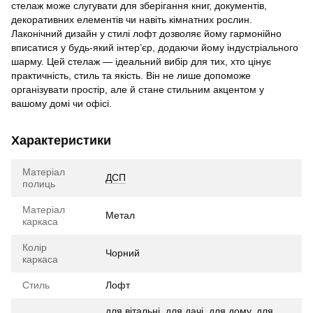
стелаж може слугувати для зберігання книг, документів,
декоративних елементів чи навіть кімнатних рослин.
Лаконічний дизайн у стилі лофт дозволяє йому гармонійно
вписатися у будь-який інтер’єр, додаючи йому індустріального
шарму. Цей стелаж — ідеальний вибір для тих, хто цінує
практичність, стиль та якість. Він не лише допоможе
організувати простір, але й стане стильним акцентом у
вашому домі чи офісі.
Характеристики
Матеріал
ДСП
полиць
Матеріал
Метал
каркаса
Колір
Чорний
каркаса
Стиль
Лофт
для вітальні
,
для дачі
,
для дому
,
для