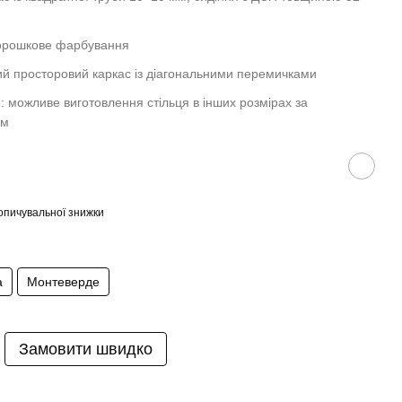
порошкове фарбування
ий просторовий каркас із діагональними перемичками
: можливе виготовлення стільця в інших розмірах за
ям
опичувальної знижки
а
Монтеверде
Замовити швидко