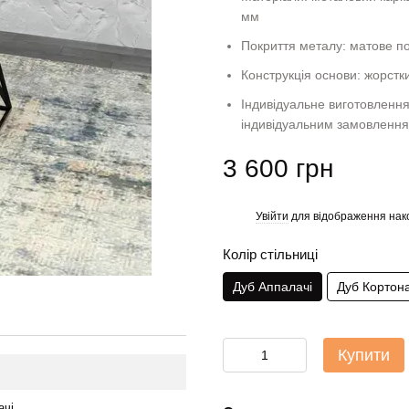
мм
Покриття металу: матове 
Конструкція основи: жорстк
Індивідуальне виготовлення
індивідуальним замовленн
3 600 грн
Увійти
для відображення нак
%
Колір стільниці
Дуб Аппалачі
Дуб Кортон
Купити
ачі