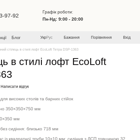
Графік роботи:
3-97-92
Пн-Нд: 9:00 - 20:00
Бажання
Порівняння
Вхід
кції
Блог
Укр
Рус
ний стілець в стилі лофт EcoLoft Тетра DSP-1363
ь в стилі лофт EcoLoft
363
Написати відгук
для високих столів та барних стійок
зно 350×350×750 мм
50×350 мм
без сидіння: близько 718 мм
с із квадратної труби 10×10 мм; сидіння з ДСП товщиною 32