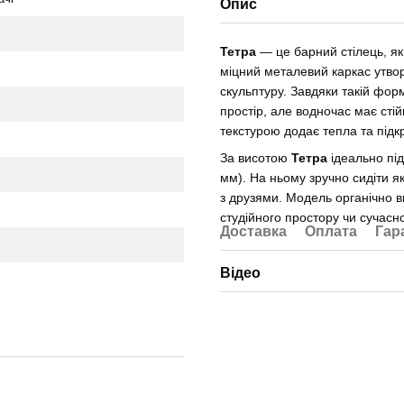
Опис
Тетра
— це барний стілець, як
міцний металевий каркас утвор
скульптуру. Завдяки такій фор
простір, але водночас має сті
текстурою додає тепла та підк
За висотою
Тетра
ідеально під
мм). На ньому зручно сидіти як 
з друзями. Модель органічно вп
студійного простору чи сучасног
Доставка
Оплата
Гар
Відео