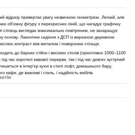
ий відразу привертає увагу незвичною геометрією. Легкий, але
ює об’ємну фігуру з перехресних ліній, що нагадує графічну
мі стілець виглядає максимально повітряним, не захаращує
йку основу. Лаконічне сидіння з ДСП із виразною деревною
реслює контраст між металом і поверхнею стільця.
ходить до барних стійок і високих столів (орієнтовно 1000–1100
під час короткої кавової перерви, так і під час довгих зустрічей
ишеться в інтер’єр кухні в стилі лофт, домашнього бару,
о кафе, де важливі і стиль, і надійність меблів.
антія