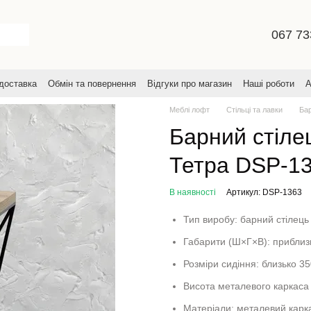
067 73
 доставка
Обмін та повернення
Відгуки про магазин
Наші роботи
А
увача
Меблі лофт
Стільці та лавки
Бар
Барний стілец
Тетра DSP-1
В наявності
Артикул: DSP-1363
Тип виробу: барний стілець 
Габарити (Ш×Г×В): прибли
Розміри сидіння: близько 3
Висота металевого каркаса 
Матеріали: металевий карка