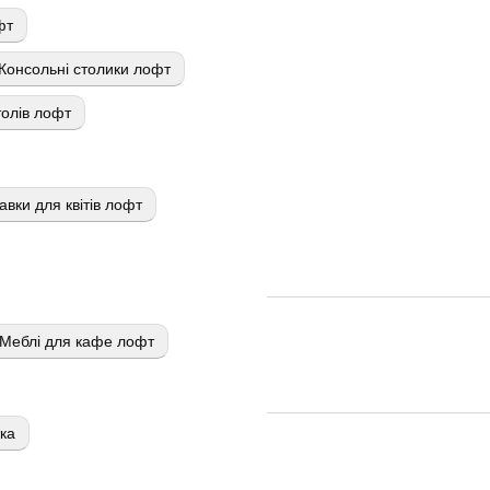
фт
Консольні столики лофт
олів лофт
авки для квітів лофт
Меблі для кафе лофт
тка