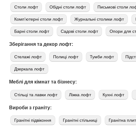
Cтоли лофт
Обідні столи лофт
Письмові столи ло
Комп'ютерні столи лофт
Журнальні столики лофт
Барні столи лофт
Садові столи лофт
Опори для ст
Зберігання та декор лофт:
Стелажі лофт
Полиці лофт
Тумби лофт
Підст
Дзеркала лофт
Меблі для кімнат та бізнесу:
Стільці та лавки лофт
Ліжка лофт
Кухні лофт
Вироби з граніту:
Гранітні підвіконня
Гранітні стільниці
Гранітна пли