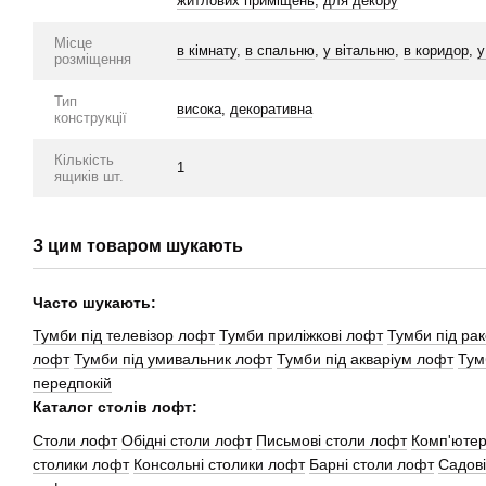
житлових приміщень
,
для декору
Місце
в кімнату
,
в спальню
,
у вітальню
,
в коридор
,
у
розміщення
Тип
висока
,
декоративна
конструкції
Кількість
1
ящиків шт.
З цим товаром шукають
Часто шукають:
Тумби під телевізор лофт
Тумби приліжкові лофт
Тумби під ра
лофт
Тумби під умивальник лофт
Тумби під акваріум лофт
Тум
передпокій
Каталог столів лофт:
Cтоли лофт
Обідні столи лофт
Письмові столи лофт
Комп'ютер
столики лофт
Консольні столики лофт
Барні столи лофт
Садові