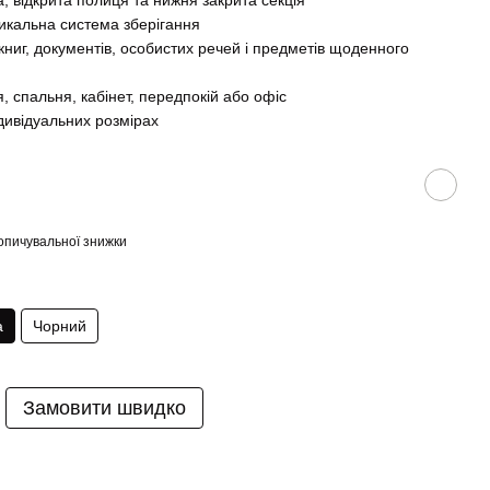
 відкрита полиця та нижня закрита секція
икальна система зберігання
книг, документів, особистих речей і предметів щоденного
, спальня, кабінет, передпокій або офіс
дивідуальних розмірах
опичувальної знижки
а
Чорний
Замовити швидко