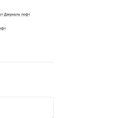
фт
Дзеркала лофт
офт