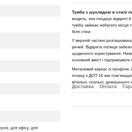
Тумба з шухлядою в стилі л
модель, яка поєднує відкриті й
тумба займає небагато місця 
біля стіни.
У верхній частині розташована
речей. Відкрита полиця забезп
щоденного користування. Нижн
основний вміст і підтримувати
Металевий каркас із профілю 
полиці з ДСП 16 мм пом’якшуют
вітальні, спальні, домашнього 
Доставка
Оплата
Гар
кухні
,
для офісу
,
для