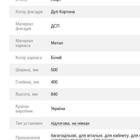
Колір фасадів
Дуб Кортона
Матеріал
ДСП
фасадів
Матеріал
Метал
каркаса
Колір каркаса
Білий
Ширина, мм
500
Глибина, мм
400
Высота, мм
840
Країна-
Україна
виробник
Тип установки
підлогова
,
на ніжках
багатоцільові
,
для вітальні
,
для кабінету
,
для 
Призначення