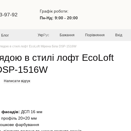
Графік роботи:
3-97-92
Пн-Нд: 9:00 - 20:00
Бажання
Порівняння
Вхід
Укр
Рус
Блог
лядою в стилі лофт EcoLoft Мірена Біла DSP-1516W
ядою в стилі лофт EcoLoft
 DSP-1516W
Написати відгук
і фасадів:
ДСП 16 мм
 профіль 20×20 мм
ошкове фарбування