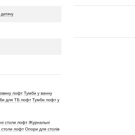
 дитячу
ковину лофт
Тумби у ванну
би для ТБ лофт
Тумби лофт у
ні столи лофт
Журнальні
 столи лофт
Опори для столів