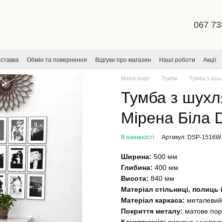
067 73
оставка
Обмін та повернення
Відгуки про магазин
Наші роботи
Акції
ча
Меблі лофт
Тумби
Тумба з шух
Тумба з шухл
Мірена Біла
В наявності
Артикул: DSP-1516W
Ширина:
500 мм
Глибина:
400 мм
Висота:
840 мм
Матеріал стільниці, полиць 
Матеріал каркаса:
металевий
Покриття металу:
матове пор