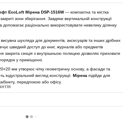
офт EcoLoft Мірена DSP-1516W
— компактна та містка
 закриті зони зберігання. Завдяки вертикальній конструкції
та допомагає раціонально використовувати невелику ділянку
 висувна шухляда для документів, аксесуарів та інших дрібних
ечує швидкий доступ до книг, журналів або предметів
я закрита секція з внутрішньою полицею дозволяє приховати
 порядок у приміщенні.
20×20 мм утворює чітку геометричну основу, а фасади та
ь індустріальний вигляд конструкції.
Мірена
підійде для
кабінету, передпокою або офісу.
антія