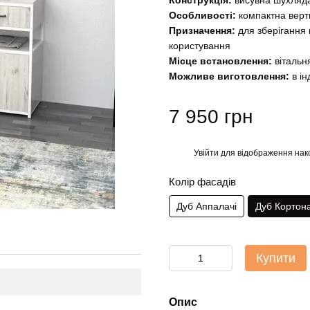
Конструкція:
висувна шухляда,
Особливості:
компактна верт
Призначення:
для зберігання 
користування
Місце встановлення:
вітальня
Можливе виготовлення:
в ін
7 950 грн
Увійти
для відображення нак
%
Колір фасадів
Дуб Аппалачі
Дуб Кортон
Купити
Опис