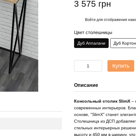
3 575 грн
Войти
для отображения нако
%
Цвет столешницы
Дуб Аппалачи
Дуб Корто
Купить
Описание
Консольный столик SlimX
– 
современных интерьеров. Бл
основе, "SlimX" станет элега
Столешница из ДСП добавляет
стильных интерьерных решений
высоту и 450 мм в ширину, чт