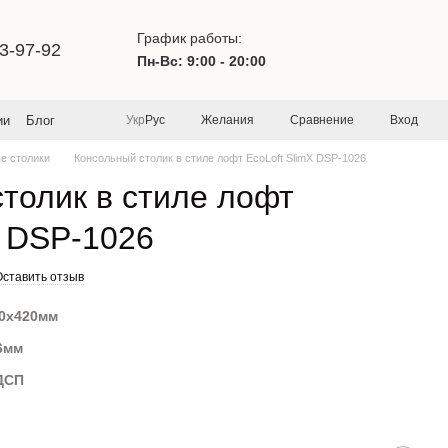
График работы:
3-97-92
Пн-Вс: 9:00 - 20:00
Желания
Сравнение
Вход
ии
Блог
Укр
Рус
е столики
Консольный столик в стиле лофт EcoLoft SlimX DSP-1026
толик в стиле лофт
X DSP-1026
Оставить отзыв
20х420мм
6мм
ДСП