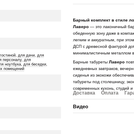
Барный комплект в стиле л
Лаверо
— это лаконичный бар
обеденную зону даже в компак
легким и аккуратным, при это
ДСП с древесной фактурой доб
минималистичным металлом в 
гостиной
,
для дачи
,
для
я персоналу
,
для
Барные табуреты
Лаверо
повт
ля ноутбука
,
для беседки
,
ежедневных завтраков, вечерн
х помещений
сиденья из экокожи обеспечи
табуреты под столешницу, эко
современных кухонь, студий и
Доставка
Оплата
Гар
Видео