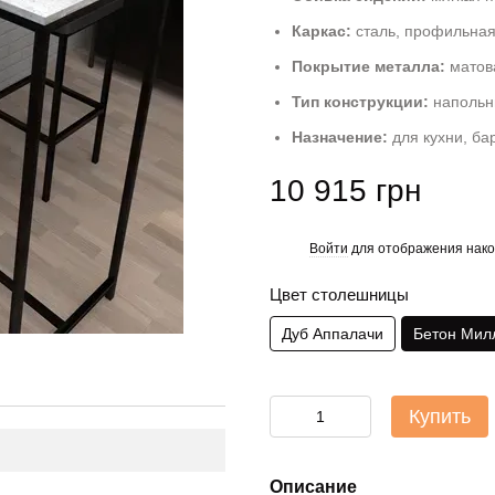
Каркас:
сталь, профильная
Покрытие металла:
матов
Тип конструкции:
напольн
Назначение:
для кухни, ба
10 915 грн
Войти
для отображения нако
%
Цвет столешницы
Дуб Аппалачи
Бетон Мил
Купить
Описание