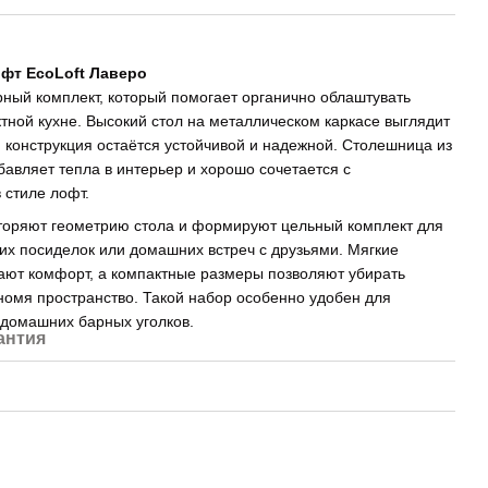
офт EcoLoft Лаверо
ный комплект, который помогает органично облаштувать
тной кухне. Высокий стол на металлическом каркасе выглядит
м конструкция остаётся устойчивой и надежной. Столешница из
авляет тепла в интерьер и хорошо сочетается с
стиле лофт.
оряют геометрию стола и формируют цельный комплект для
их посиделок или домашних встреч с друзьями. Мягкие
вают комфорт, а компактные размеры позволяют убирать
номя пространство. Такой набор особенно удобен для
 домашних барных уголков.
антия