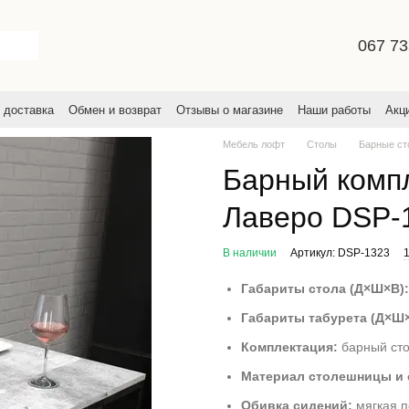
067 73
 доставка
Обмен и возврат
Отзывы о магазине
Наши работы
Акц
льское соглашение
Мебель лофт
Столы
Барные ст
Барный компл
Лаверо DSP-
В наличии
Артикул: DSP-1323
Габариты стола (Д×Ш×В):
Габариты табурета (Д×Ш×
Комплектация:
барный сто
Материал столешницы и 
Обивка сидений:
мягкая п