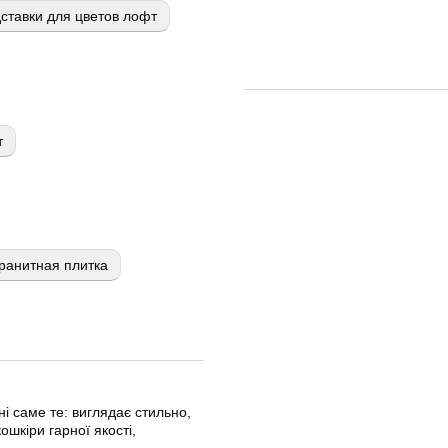
ставки для цветов лофт
т
ранитная плитка
і саме те: виглядає стильно,
ошкіри гарної якості,