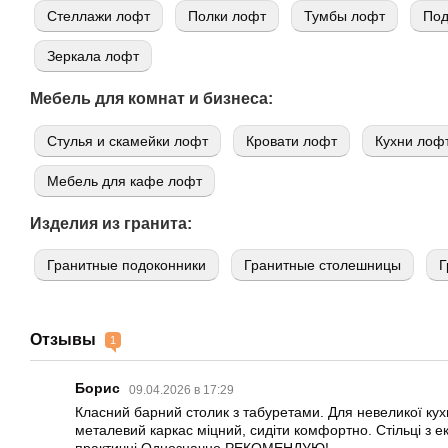
Стеллажи лофт
Полки лофт
Тумбы лофт
Под
Зеркала лофт
Мебель для комнат и бизнеса:
Стулья и скамейки лофт
Кровати лофт
Кухни лоф
Мебель для кафе лофт
Изделия из гранита:
Гранитные подоконники
Гранитные столешницы
Г
Отзывы
1
Борис
09.04.2026 в 17:29
Класний барний столик з табуретами. Для невеликої кухн
металевий каркас міцний, сидіти комфортно. Стільці з ек
практичні.Однозначно РЕКОМЕНДУЮ!