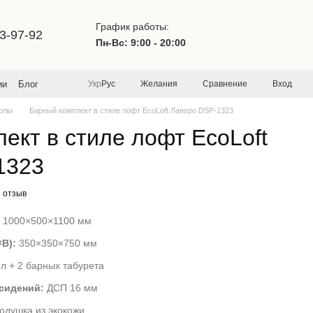
График работы:
3-97-92
Пн-Вс: 9:00 - 20:00
Желания
Сравнение
Вход
ии
Блог
Укр
Рус
олы
Барный комплект в стиле лофт EcoLoft Лаверо DSP-1323
ект в стиле лофт EcoLoft
1323
1 отзыв
1000×500×1100 мм
В):
350×350×750 мм
л + 2 барных табурета
сидений:
ДСП 16 мм
одушка из экокожи