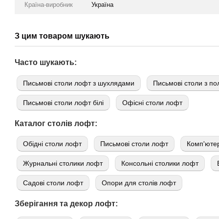
Країна-виробник
Україна
З цим товаром шукають
Часто шукають:
Письмові столи лофт з шухлядами
Письмові столи з п
Письмові столи лофт білі
Офісні столи лофт
Каталог столів лофт:
Обідні столи лофт
Письмові столи лофт
Комп'ютер
Журнальні столики лофт
Консольні столики лофт
Садові столи лофт
Опори для столів лофт
Зберігання та декор лофт: