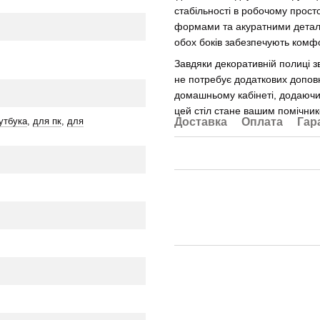
стабільності в робочому просто
формами та акуратними деталям
обох боків забезпечують комфо
Завдяки декоративній полиці 
не потребує додаткових доповне
домашньому кабінеті, додаючи
цей стіл стане вашим помічник
утбука
,
для пк
,
для
Доставка
Оплата
Гар