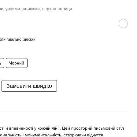
 висувними ящиками, верхня полиця
опичувальної знижки
а
Чорний
Замовити швидко
ті й впевненості у кожній лінії. Цей просторий письмовий стіл
іональність і монументальність, створюючи відчуття