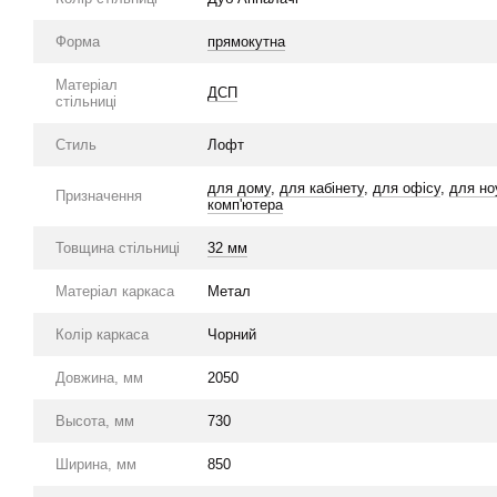
Форма
прямокутна
Матеріал
ДСП
стільниці
Стиль
Лофт
для дому
,
для кабінету
,
для офісу
,
для но
Призначення
комп'ютера
Товщина стільниці
32 мм
Матеріал каркаса
Метал
Колір каркаса
Чорний
Довжина, мм
2050
Высота, мм
730
Ширина, мм
850