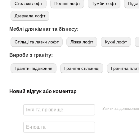
Стелажі лофт
Полиці лофт
Тумби лофт
Підст
Дзеркала лофт
Меблі для кімнат та бізнесу:
Стільці та лавки лофт
Ліжка лофт
Кухні лофт
Вироби з граніту:
Гранітні підвіконня
Гранітні стільниці
Гранітна пли
Новий відгук або коментар
Увійти за допомогою