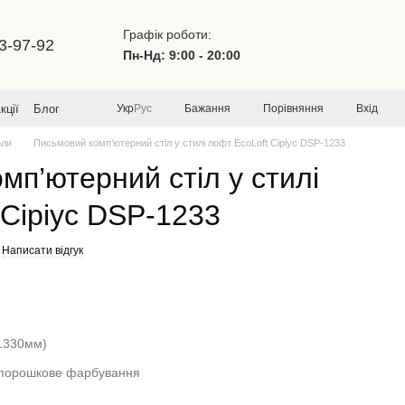
Графік роботи:
3-97-92
Пн-Нд: 9:00 - 20:00
Бажання
Порівняння
Вхід
кції
Блог
Укр
Рус
оли
Письмовий комп’ютерний стіл у стилі лофт EcoLoft Сіріус DSP-1233
мп’ютерний стіл у стилі
 Сіріус DSP-1233
Написати відгук
1330мм)
порошкове фарбування