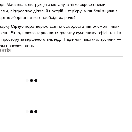
рі. Масивна конструкція з металу, з чітко окресленими
и, підкреслює діловий настрій інтер’єру, а глибокі ящики з
ртне зберігання всіх необхідних речей.
зверху
Сіріус
перетворюється на самодостатній елемент, який
нь. Він однаково гарно виглядає як у сучасному офісі, так і в
 простору завершеного вигляду. Надійний, місткий, зручний —
ом на кожен день.
антія