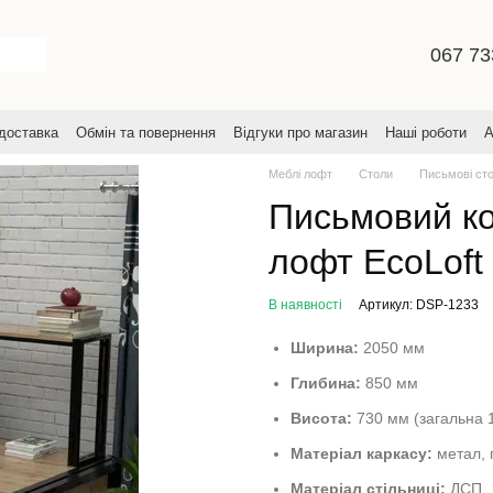
067 73
 доставка
Обмін та повернення
Відгуки про магазин
Наші роботи
А
увача
Меблі лофт
Столи
Письмові ст
Письмовий ко
лофт EcoLoft
В наявності
Артикул: DSP-1233
Ширина:
2050 мм
Глибина:
850 мм
Висота:
730 мм (загальна 
Матеріал каркасу:
метал, 
Матеріал стільниці:
ДСП