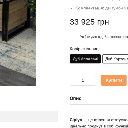
Комплектація:
дві тумби з
33 925 грн
Увійти
для відображення нак
%
Колір стільниці
Дуб Аппалачі
Дуб Кортон
Купити
Опис
Сіріус
— це втілення статуснос
ідеально поєднує в собі функц