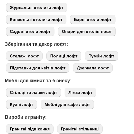
Журнальні столики лофт
Консольні столики лофт
Барні столи лофт
Садові столи лофт
Опори для столів лофт
Зберігання та декор лофт:
Стелажі лофт
Полиці лофт
Тумби лофт
Підставки для квітів лофт
Дзеркала лофт
Меблі для кімнат та бізнесу:
Стільці та лавки лофт
Ліжка лофт
Кухні лофт
Меблі для кафе лофт
Вироби з граніту:
Гранітні підвіконня
Гранітні стільниці